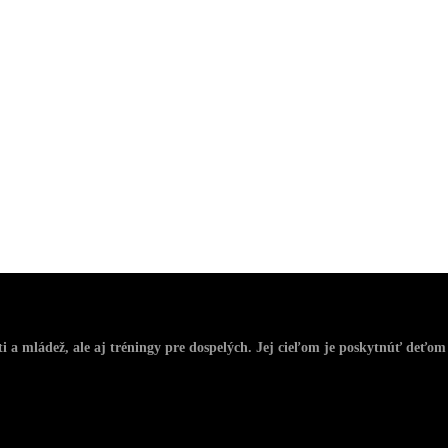
i a mládež, ale aj tréningy pre dospelých. Jej cieľom je poskytnúť deť