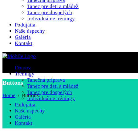
Tanečná príprava
Tanec pre deti a mládež
Tanec pre dospelých
Individuálne tréningy
Podujatia
Naše úspechy
Galéria
Kontakt
Domov
Tréningy
Tanečná príprava
Buttons
Tanec pre deti a mládež
Tanec pre dospelých
Home
/
Buttons
Individuálne tréningy
Podujatia
Naše úspechy
Galéria
Kontakt