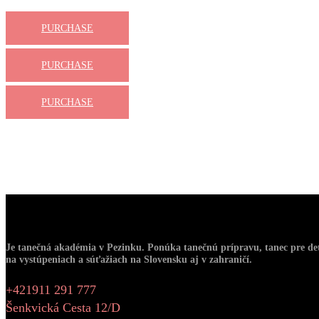
PURCHASE
PURCHASE
PURCHASE
O Nás
Je tanečná akadémia v Pezinku. Ponúka tanečnú prípravu, tanec pre det
na vystúpeniach a súťažiach na Slovensku aj v zahraničí.
+421911 291 777
Šenkvická Cesta 12/D