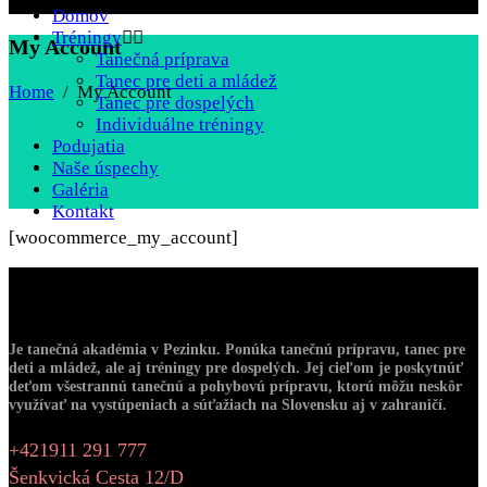
Domov
Tréningy
My Account
Tanečná príprava
Tanec pre deti a mládež
Home
/
My Account
Tanec pre dospelých
Individuálne tréningy
Podujatia
Naše úspechy
Galéria
Kontakt
[woocommerce_my_account]
O Nás
Je tanečná akadémia v Pezinku. Ponúka tanečnú prípravu, tanec pre
deti a mládež, ale aj tréningy pre dospelých. Jej cieľom je poskytnúť
deťom všestrannú tanečnú a pohybovú prípravu, ktorú môžu neskôr
využívať na vystúpeniach a súťažiach na Slovensku aj v zahraničí.
+421911 291 777
Šenkvická Cesta 12/D