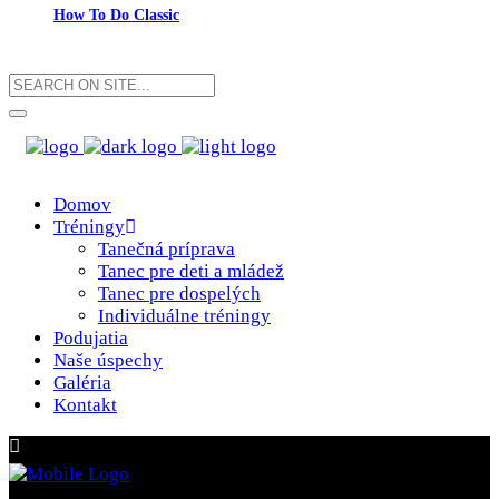
How To Do Classic
Domov
Tréningy
Tanečná príprava
Tanec pre deti a mládež
Tanec pre dospelých
Individuálne tréningy
Podujatia
Naše úspechy
Galéria
Kontakt