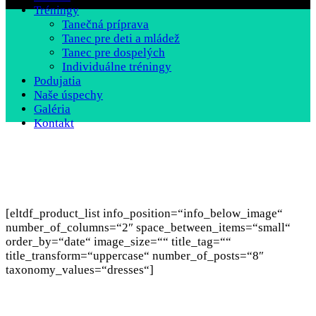
Tréningy
Tanečná príprava
Tanec pre deti a mládež
Tanec pre dospelých
Individuálne tréningy
Podujatia
Naše úspechy
Galéria
Kontakt
[eltdf_product_list info_position=“info_below_image“
number_of_columns=“2″ space_between_items=“small“
order_by=“date“ image_size=““ title_tag=““
title_transform=“uppercase“ number_of_posts=“8″
taxonomy_values=“dresses“]