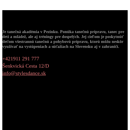
O Nás
Je tanečná akadémia v Pezinku. Ponúka tanečnú prípravu, tanec pre
deti a mládež, ale aj tréningy pre dospelých. Jej cieľom je poskytnúť
deťom všestrannú tanečnú a pohybovú prípravu, ktorú môžu neskôr
využívať na vystúpeniach a súťažiach na Slovensku aj v zahraničí.
+421911 291 777
Šenkvická Cesta 12/D
info@stylesdance.sk
Warning
: Undefined variable $number_of_photos in
/data/b/5/b59ded60-3f25-4267-a4c9-
ad9f4e89476c/stylesdance.sk/web/wp-
content/plugins/eltdf-instagram-feed/widgets/eltdf-
instagram-widget.php
on line
88
Warning
: Undefined variable $number_of_cols in