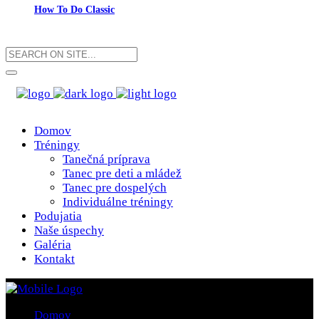
How To Do Classic
Domov
Tréningy
Tanečná príprava
Tanec pre deti a mládež
Tanec pre dospelých
Individuálne tréningy
Podujatia
Naše úspechy
Galéria
Kontakt
Domov