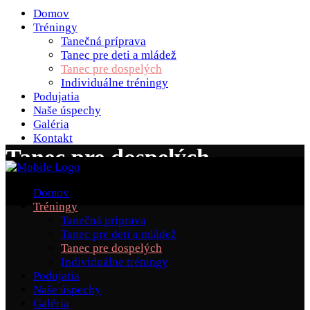
Domov
Tréningy
Tanečná príprava
Tanec pre deti a mládež
Tanec pre dospelých
Individuálne tréningy
Podujatia
Naše úspechy
Galéria
Kontakt
Tanec pre dospelých
Domov
Tréningy
Tanečná príprava
Tanec pre deti a mládež
Tanec pre dospelých
Individuálne tréningy
Podujatia
Naše úspechy
Galéria