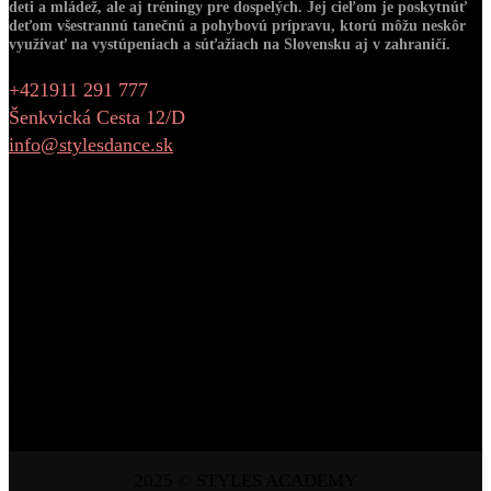
deti a mládež, ale aj tréningy pre dospelých. Jej cieľom je poskytnúť
deťom všestrannú tanečnú a pohybovú prípravu, ktorú môžu neskôr
využívať na vystúpeniach a súťažiach na Slovensku aj v zahraničí.
+421911 291 777
Šenkvická Cesta 12/D
info@stylesdance.sk
Warning
: Undefined variable $number_of_photos in
/data/b/5/b59ded60-3f25-4267-a4c9-
ad9f4e89476c/stylesdance.sk/web/wp-
content/plugins/eltdf-instagram-feed/widgets/eltdf-
instagram-widget.php
on line
88
Warning
: Undefined variable $number_of_cols in
/data/b/5/b59ded60-3f25-4267-a4c9-
ad9f4e89476c/stylesdance.sk/web/wp-
content/plugins/eltdf-instagram-feed/widgets/eltdf-
instagram-widget.php
on line
95
2025 © STYLES ACADEMY