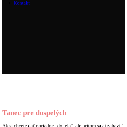
Kontakt
Tanec pre dospelých
Ak si chcete dať poriadne „do tela“, ale pritom sa aj zabaviť,