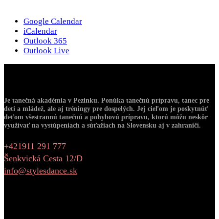
Google Calendar
iCalendar
Outlook 365
Outlook Live
O Nás
Je tanečná akadémia v Pezinku. Ponúka tanečnú prípravu, tanec pre
deti a mládež, ale aj tréningy pre dospelých. Jej cieľom je poskytnúť
deťom všestrannú tanečnú a pohybovú prípravu, ktorú môžu neskôr
využívať na vystúpeniach a súťažiach na Slovensku aj v zahraničí.
+421911 291 777
Šenkvická Cesta 12/D
info@stylesdance.sk
Warning
: Undefined variable $number_of_photos in
/data/b/5/b59ded60-3f25-4267-a4c9-