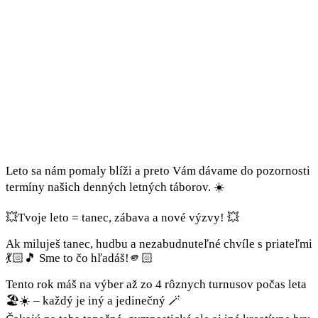
Leto sa nám pomaly blíži a preto Vám dávame do pozornosti
termíny našich denných letných táborov. ☀️
💥Tvoje leto = tanec, zábava a nové výzvy! 💥
Ak miluješ tanec, hudbu a nezabudnuteľné chvíle s priateľmi
💃🏻🎵 Sme to čo hľadáš!🫵🏻
Tento rok máš na výber až zo 4 rôznych turnusov počas leta
🏖☀ – každý je iný a jedinečný 🪄