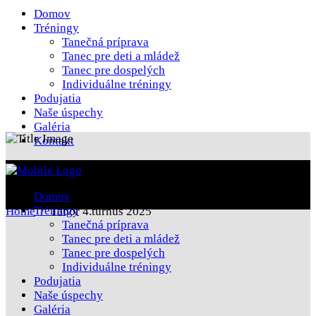
Domov
Tréningy
Tanečná príprava
Tanec pre deti a mládež
Tanec pre dospelých
Individuálne tréningy
Podujatia
Naše úspechy
Galéria
Kontakt
Tábor 4.turnus 2025
Domov
Tréningy
Home
/
Tábor 4.turnus 2025
Tanečná príprava
Tanec pre deti a mládež
Tanec pre dospelých
Individuálne tréningy
Podujatia
Naše úspechy
Galéria