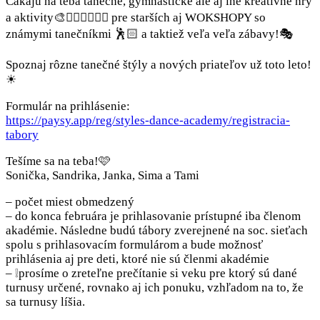
Čakajú na teba tanečné, gymnastické ale aj iné kreatívne hry
a aktivity🎨🤸🏻‍♂🤹🏽‍♀ pre starších aj WOKSHOPY so
známymi tanečníkmi 🕺🏻 a taktiež veľa veľa zábavy!🎭
Spoznaj rôzne tanečné štýly a nových priateľov už toto leto!
☀
Formulár na prihlásenie:
https://paysy.app/reg/styles-dance-academy/registracia-
tabory
Tešíme sa na teba!🩷
Sonička, Sandrika, Janka, Sima a Tami
– počet miest obmedzený
– do konca februára je prihlasovanie prístupné iba členom
akadémie. Následne budú tábory zverejnené na soc. sieťach
spolu s prihlasovacím formulárom a bude možnosť
prihlásenia aj pre deti, ktoré nie sú členmi akadémie
– ⁠❕prosíme o zreteľne prečítanie si veku pre ktorý sú dané
turnusy určené, rovnako aj ich ponuku, vzhľadom na to, že
sa turnusy líšia.